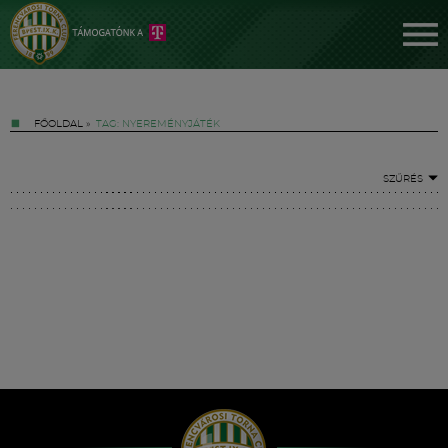
FŐOLDAL
»
TAG: NYEREMÉNYJÁTÉK
SZŰRÉS
Jegyek
FM YouTube +
Hírek