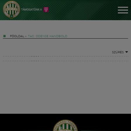
FŐOLDAL
»
TAG: ODENSE HANDBOLD
SZŰRÉS
Jegyek
FM YouTube +
Hírek