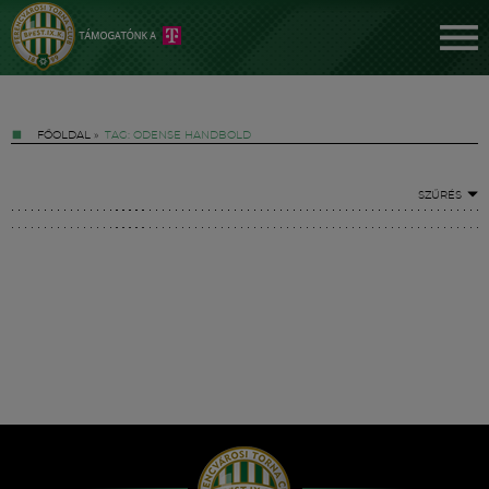
FŐOLDAL
»
TAG: ODENSE HANDBOLD
SZŰRÉS
Jegyek
FM YouTube +
Hírek