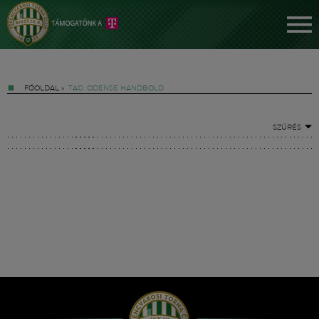
FŐOLDAL
»
TAG: ODENSE HANDBOLD
SZŰRÉS
Jegyek
FM YouTube +
Hírek