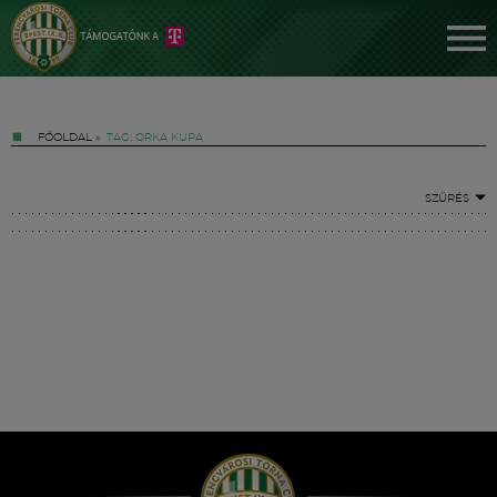
FŐOLDAL
»
TAG: ORKA KUPA
SZŰRÉS
Jegyek
FM YouTube +
Hírek