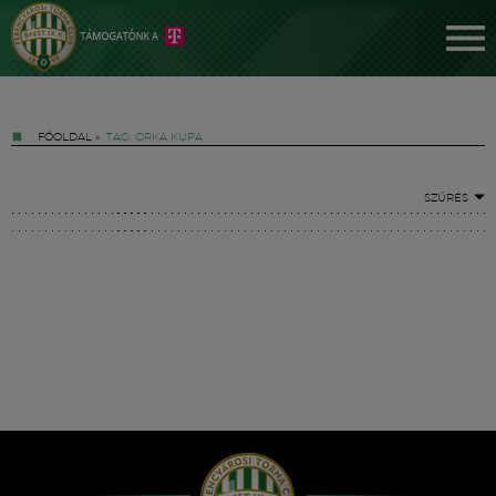
FŐOLDAL
»
TAG: ORKA KUPA
SZŰRÉS
Jegyek
FM YouTube +
Hírek