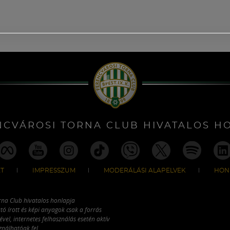
NCVÁROSI TORNA CLUB HIVATALOS H
T
IMPRESSZUM
MODERÁLÁSI ALAPELVEK
HON
rna Club hivatalos honlapja
tó írott és képi anyagok csak a forrás
vel, internetes felhasználás esetén aktív
ználhatóak fel.