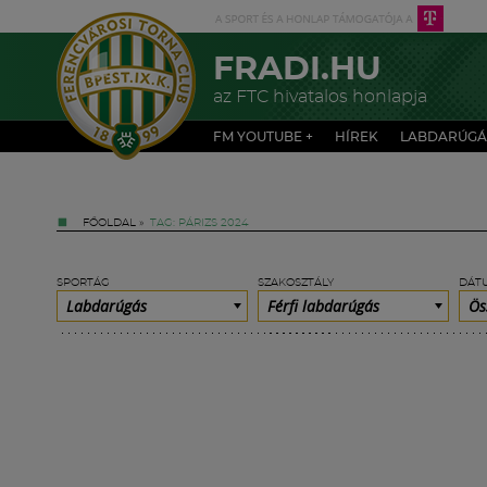
FRADI.HU
az FTC hivatalos honlapja
FM YOUTUBE +
HÍREK
LABDARÚGÁ
FŐOLDAL
»
TAG: PÁRIZS 2024
SPORTÁG
SZAKOSZTÁLY
DÁT
Labdarúgás
Férfi labdarúgás
Ös