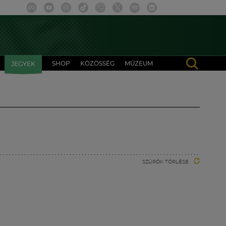
SHOP
KÖZÖSSÉG
MÚZEUM
JEGYEK
SZŰRŐK TÖRLÉSE