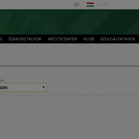
MAGYAR
S
SZAKOSZTÁLYOK
MECCSCENTER
KLUB
SZOLGÁLTATÁSOK
UM
szes