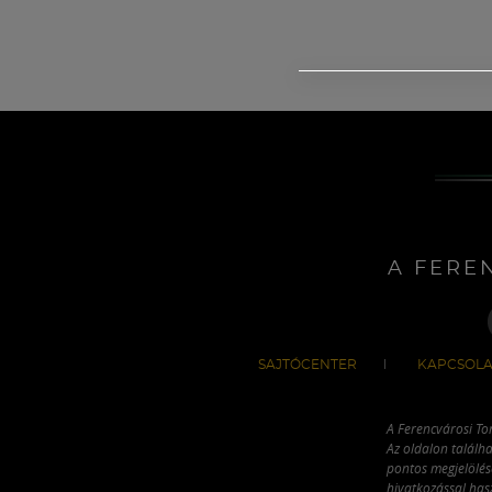
A FERE
SAJTÓCENTER
KAPCSOLA
A Ferencvárosi To
Az oldalon találha
pontos megjelölésé
hivatkozással has