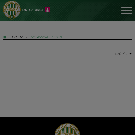
FŐOLDAL
»
TAG: PASCAL JANSEN
SZŰRÉS
Jegyek
FM YouTube +
Hírek