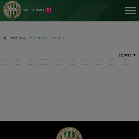
FŐOLDAL
»
TAG: PASCAL JANSEN
SZŰRÉS
Jegyek
FM YouTube +
Hírek