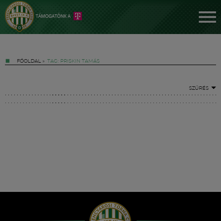
FŐOLDAL
»
TAG: PRISKIN TAMÁS
SZŰRÉS
Jegyek
FM YouTube +
Hírek