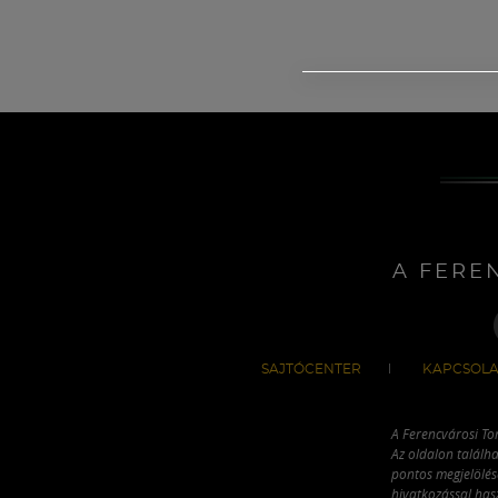
A FERE
SAJTÓCENTER
KAPCSOLA
A Ferencvárosi To
Az oldalon találha
pontos megjelölésé
hivatkozással has