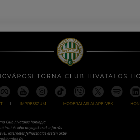
NCVÁROSI TORNA CLUB HIVATALOS H
T
IMPRESSZUM
MODERÁLÁSI ALAPELVEK
HON
rna Club hivatalos honlapja
tó írott és képi anyagok csak a forrás
vel, internetes felhasználás esetén aktív
ználhatóak fel.