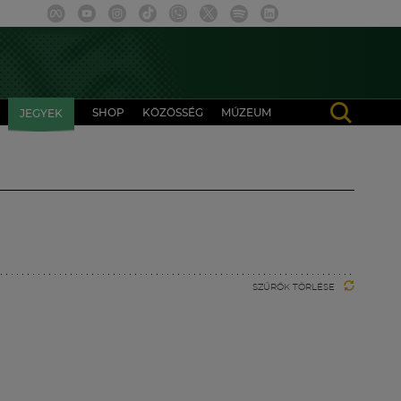
SHOP
KÖZÖSSÉG
MÚZEUM
JEGYEK
SZŰRŐK TÖRLÉSE