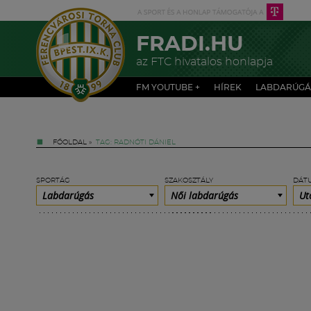
FRADI.HU
az FTC hivatalos honlapja
FM YOUTUBE +
HÍREK
LABDARÚGÁ
FŐOLDAL
»
TAG: RADNÓTI DÁNIEL
SPORTÁG
SZAKOSZTÁLY
DÁT
Labdarúgás
Női labdarúgás
Ut