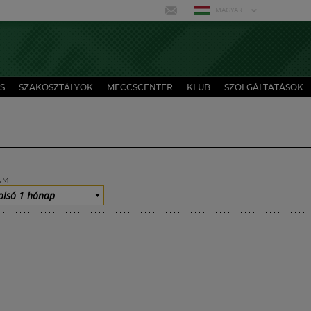
MAGYAR
S
SZAKOSZTÁLYOK
MECCSCENTER
KLUB
SZOLGÁLTATÁSOK
UM
olsó 1 hónap