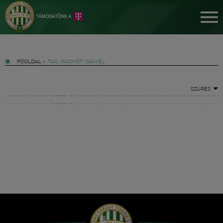
FŐOLDAL
»
TAG: RADNÓTI DÁNIEL
SZŰRÉS
Jegyek
FM YouTube +
Hírek