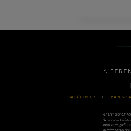
A FERE
SAJTÓCENTER
KAPCSOLA
A Ferencvárosi To
Az oldalon találha
pontos megjelölésé
hivatkozással has