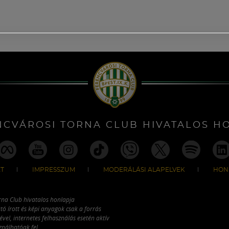
NCVÁROSI TORNA CLUB HIVATALOS H
T
IMPRESSZUM
MODERÁLÁSI ALAPELVEK
HON
rna Club hivatalos honlapja
tó írott és képi anyagok csak a forrás
vel, internetes felhasználás esetén aktív
ználhatóak fel.