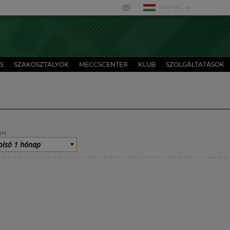
MAGYAR
S
SZAKOSZTÁLYOK
MECCSCENTER
KLUB
SZOLGÁLTATÁSOK
UM
olsó 1 hónap