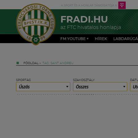
FRADI.HU
az FTC hivatalos honlapja
FM YOUTUBE +
HÍREK
LABDARÚGÁ
FŐOLDAL
»
TAG: SANT ANDREU
SPORTÁG
SZAKOSZTÁLY
DÁT
Úszás
Összes
Ut