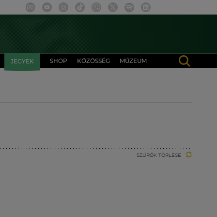
SHOP
KÖZÖSSÉG
MÚZEUM
JEGYEK
SZŰRŐK TÖRLÉSE