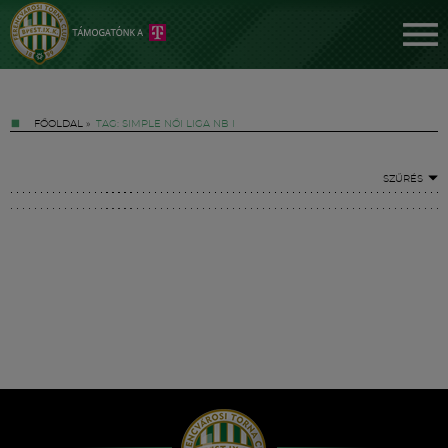
FŐOLDAL
»
TAG: SIMPLE NŐI LIGA NB I
SZŰRÉS
Jegyek
FM YouTube +
Hírek