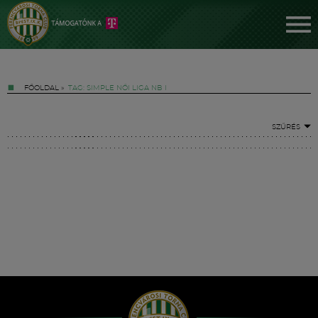
FŐOLDAL
»
TAG: SIMPLE NŐI LIGA NB I
SZŰRÉS
Jegyek
FM YouTube +
Hírek