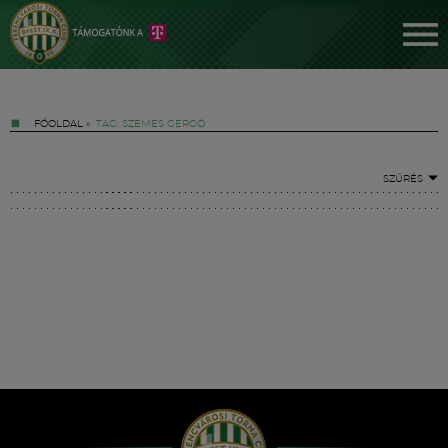
FŐOLDAL
»
TAG: SZEMES GERGŐ
SZŰRÉS
Jegyek
FM YouTube +
Hírek