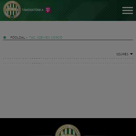
FŐOLDAL
»
TAG: SZEMES GERGŐ
SZŰRÉS
Jegyek
FM YouTube +
Hírek