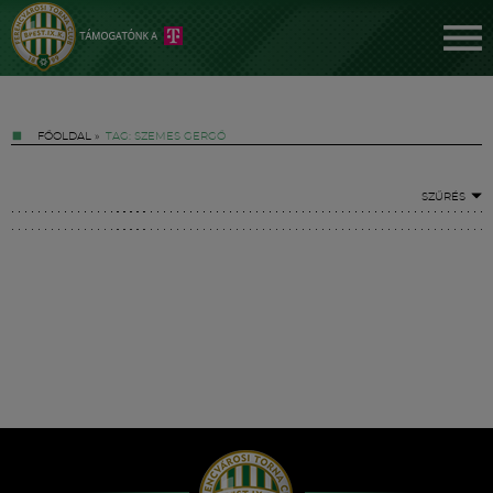
FŐOLDAL
»
TAG: SZEMES GERGŐ
SZŰRÉS
Jegyek
FM YouTube +
Hírek