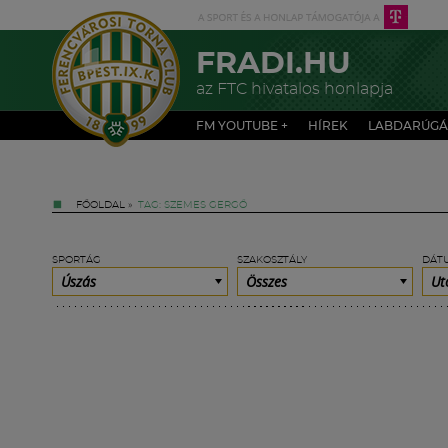
FRADI.HU
az FTC hivatalos honlapja
FM YOUTUBE +
HÍREK
LABDARÚGÁ
FŐOLDAL
»
TAG: SZEMES GERGŐ
SPORTÁG
SZAKOSZTÁLY
DÁT
Úszás
Összes
Ut