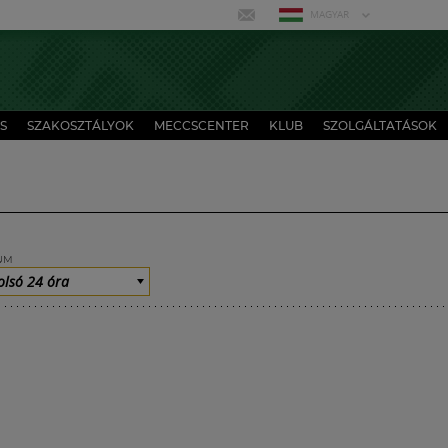
MAGYAR
S
SZAKOSZTÁLYOK
MECCSCENTER
KLUB
SZOLGÁLTATÁSOK
UM
olsó 24 óra