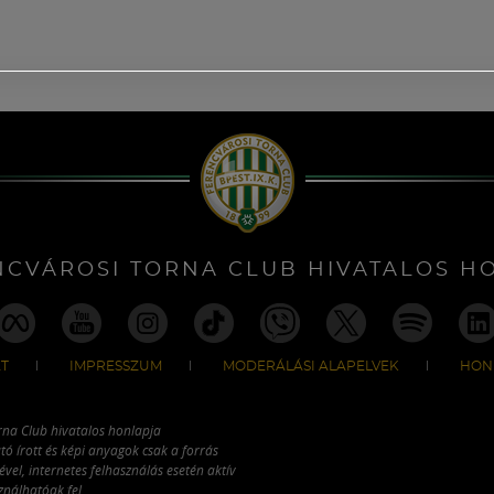
NCVÁROSI TORNA CLUB HIVATALOS H
T
IMPRESSZUM
MODERÁLÁSI ALAPELVEK
HON
rna Club hivatalos honlapja
tó írott és képi anyagok csak a forrás
vel, internetes felhasználás esetén aktív
ználhatóak fel.