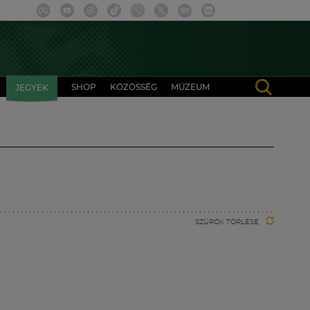
SHOP
KÖZÖSSÉG
MÚZEUM
JEGYEK
SZŰRŐK TÖRLÉSE