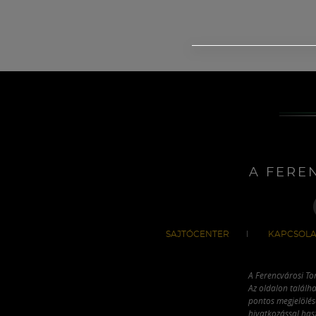
A FERE
SAJTÓCENTER
KAPCSOLA
A Ferencvárosi To
Az oldalon találha
pontos megjelölésé
hivatkozással has