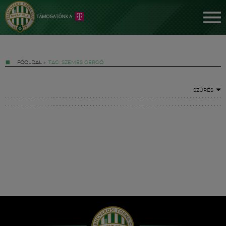
FŐOLDAL
»
TAG: SZEMES GERGŐ
SZŰRÉS
Jegyek
FM YouTube +
Hírek