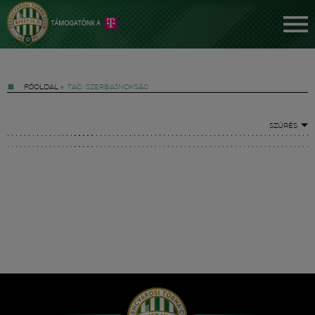
FŐOLDAL
»
TAG: SZERBAJNOKSÁG
SZŰRÉS
Jegyek
FM YouTube +
Hírek