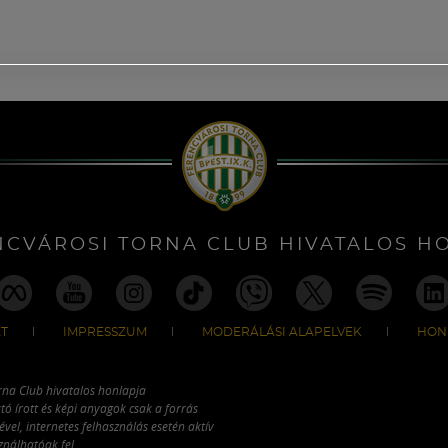
NCVÁROSI TORNA CLUB HIVATALOS H
T
IMPRESSZUM
MODERÁLÁSI ALAPELVEK
HON
rna Club hivatalos honlapja
tó írott és képi anyagok csak a forrás
vel, internetes felhasználás esetén aktív
ználhatóak fel.