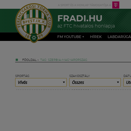
FRADI.HU
az FTC hivatalos honlapja
FM YOUTUBE +
HÍREK
LABDARÚGÁ
FŐOLDAL
»
TAG: SZERBIA-MAGYARORSZÁG
SPORTÁG
SZAKOSZTÁLY
DÁT
Vívás
Összes
Ut