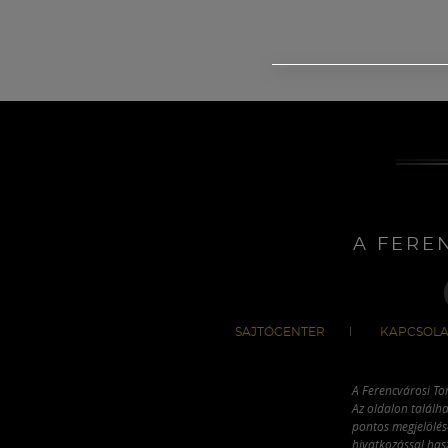
A FERE
SAJTÓCENTER
KAPCSOLA
A Ferencvárosi To
Az oldalon találha
pontos megjelölésé
hivatkozással has