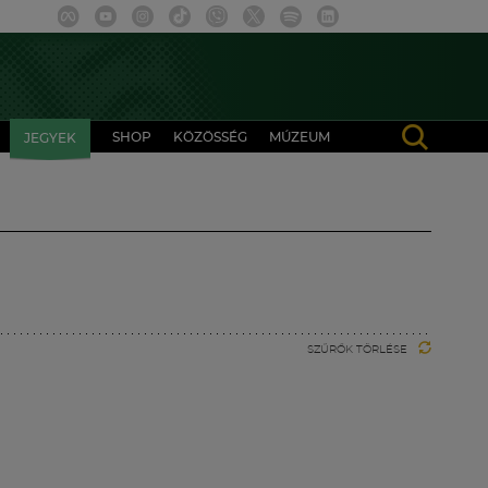
SHOP
KÖZÖSSÉG
MÚZEUM
JEGYEK
SZŰRŐK TÖRLÉSE