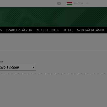
MAGYAR
S
SZAKOSZTÁLYOK
MECCSCENTER
KLUB
SZOLGÁLTATÁSOK
UM
olsó 1 hónap