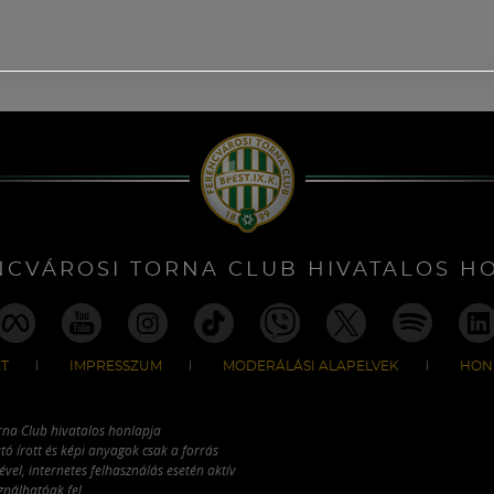
NCVÁROSI TORNA CLUB HIVATALOS H
T
IMPRESSZUM
MODERÁLÁSI ALAPELVEK
HON
rna Club hivatalos honlapja
tó írott és képi anyagok csak a forrás
vel, internetes felhasználás esetén aktív
ználhatóak fel.