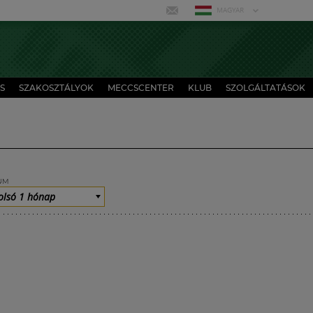
MAGYAR
S
SZAKOSZTÁLYOK
MECCSCENTER
KLUB
SZOLGÁLTATÁSOK
UM
olsó 1 hónap