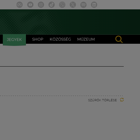
SHOP
KÖZÖSSÉG
MÚZEUM
JEGYEK
SZŰRŐK TÖRLÉSE