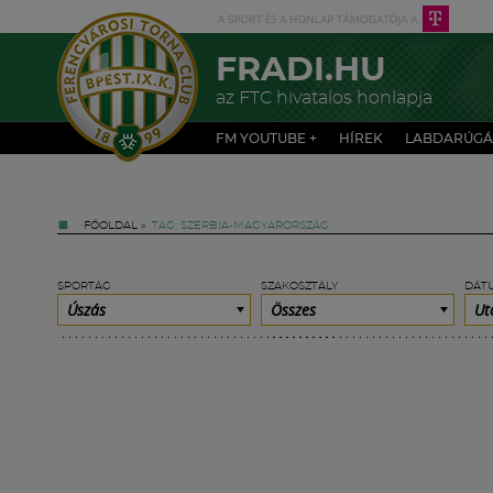
FRADI.HU
az FTC hivatalos honlapja
FM YOUTUBE +
HÍREK
LABDARÚGÁ
FŐOLDAL
»
TAG: SZERBIA-MAGYARORSZÁG
SPORTÁG
SZAKOSZTÁLY
DÁT
Úszás
Összes
Ut