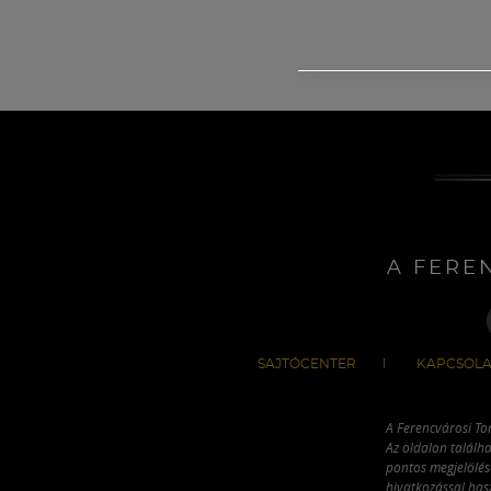
A FERE
SAJTÓCENTER
KAPCSOLA
A Ferencvárosi To
Az oldalon találha
pontos megjelölésé
hivatkozással has