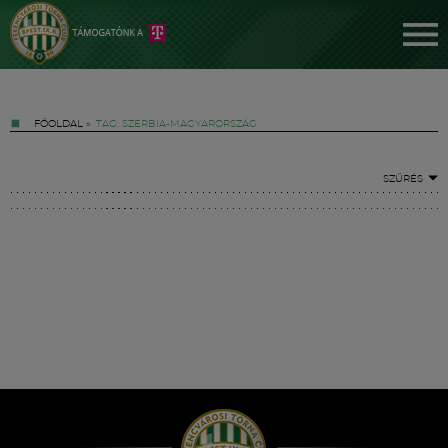
FŐOLDAL
»
TAG: SZERBIA-MAGYARORSZÁG
SZŰRÉS
Jegyek
FM YouTube +
Hírek