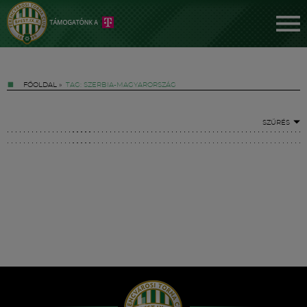
FŐOLDAL
»
TAG: SZERBIA-MAGYARORSZÁG
SZŰRÉS
Jegyek
FM YouTube +
Hírek