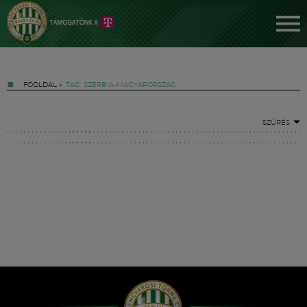
FŐOLDAL
»
TAG: SZERBIA-MAGYARORSZÁG
SZŰRÉS
Jegyek
FM YouTube +
Hírek