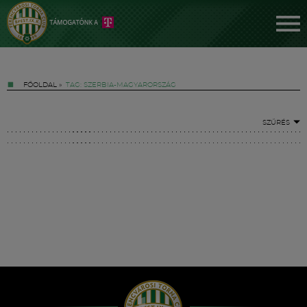
FŐOLDAL
»
TAG: SZERBIA-MAGYARORSZÁG
SZŰRÉS
Jegyek
FM YouTube +
Hírek