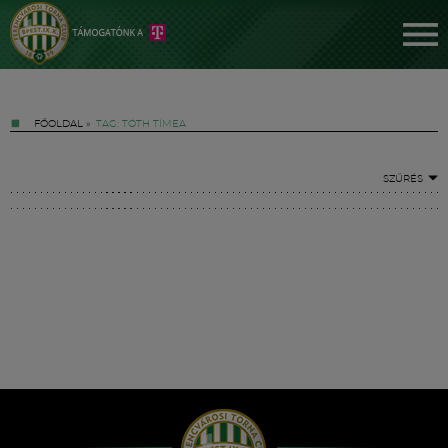
FŐOLDAL
»
TAG: TÓTH TÍMEA
SZŰRÉS
Jegyek
FM YouTube +
Hírek