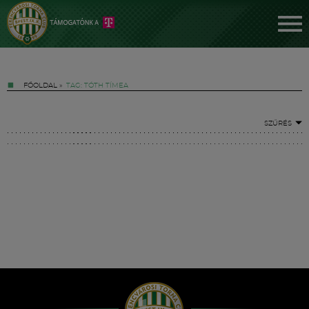
FŐOLDAL
»
TAG: TÓTH TÍMEA
SZŰRÉS
Jegyek
FM YouTube +
Hírek