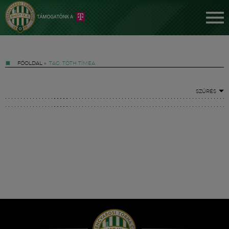
FŐOLDAL
»
TAG: TÓTH TÍMEA
SZŰRÉS
Jegyek
FM YouTube +
Hírek