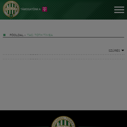
FŐOLDAL
»
TAG: TÓTH TÍMEA
SZŰRÉS
Jegyek
FM YouTube +
Hírek