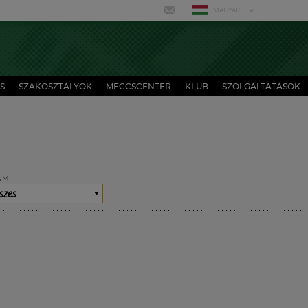
MAGYAR
S
SZAKOSZTÁLYOK
MECCSCENTER
KLUB
SZOLGÁLTATÁSOK
UM
szes