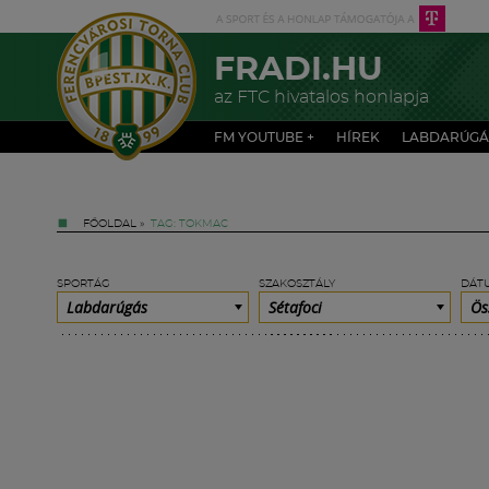
FRADI.HU
az FTC hivatalos honlapja
FM YOUTUBE +
HÍREK
LABDARÚGÁ
FŐOLDAL
»
TAG: TOKMAC
SPORTÁG
SZAKOSZTÁLY
DÁT
Labdarúgás
Sétafoci
Ös