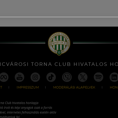
NCVÁROSI TORNA CLUB HIVATALOS H
T
IMPRESSZUM
MODERÁLÁSI ALAPELVEK
HON
rna Club hivatalos honlapja
tó írott és képi anyagok csak a forrás
vel, internetes felhasználás esetén aktív
ználhatóak fel.