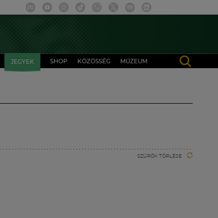
SHOP
KÖZÖSSÉG
MÚZEUM
JEGYEK
SZŰRŐK TÖRLÉSE