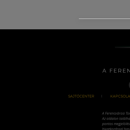
A FERE
SAJTÓCENTER
KAPCSOLA
A Ferencvárosi To
Az oldalon találha
pontos megjelölésé
hivatkozással has