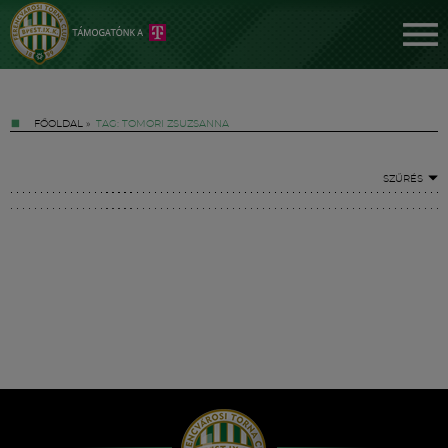
FŐOLDAL
»
TAG: TOMORI ZSUZSANNA
SZŰRÉS
Jegyek
FM YouTube +
Hírek