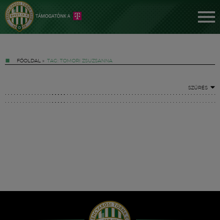
FŐOLDAL
»
TAG: TOMORI ZSUZSANNA
SZŰRÉS
Jegyek
FM YouTube +
Hírek