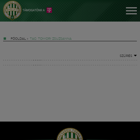
FŐOLDAL
»
TAG: TOMORI ZSUZSANNA
SZŰRÉS
Jegyek
FM YouTube +
Hírek