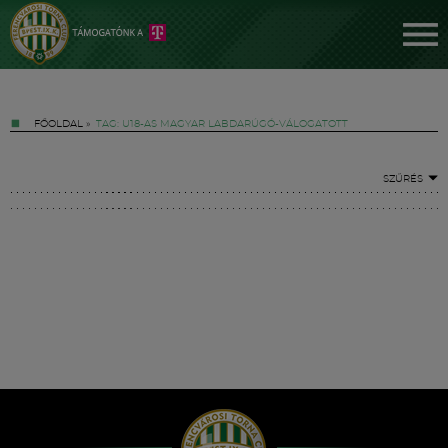
FŐOLDAL
»
TAG: U18-AS MAGYAR LABDARÚGÓ-VÁLOGATOTT
SZŰRÉS
Jegyek
FM YouTube +
Hírek