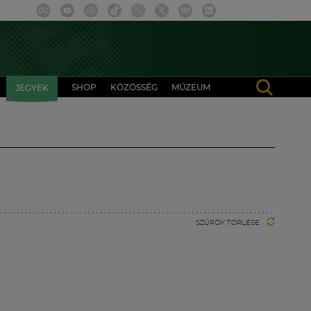
SHOP
KÖZÖSSÉG
MÚZEUM
JEGYEK
SZŰRŐK TÖRLÉSE