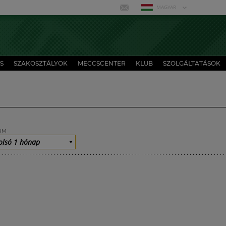
MAGYAR
S
SZAKOSZTÁLYOK
MECCSCENTER
KLUB
SZOLGÁLTATÁSOK
UM
olsó 1 hónap