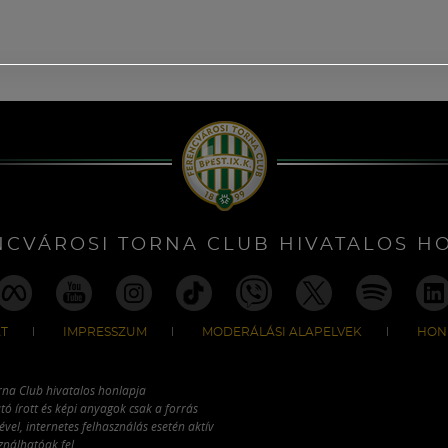
NCVÁROSI TORNA CLUB HIVATALOS H
T
IMPRESSZUM
MODERÁLÁSI ALAPELVEK
HON
rna Club hivatalos honlapja
tó írott és képi anyagok csak a forrás
vel, internetes felhasználás esetén aktív
ználhatóak fel.