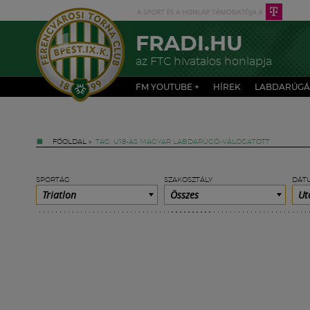
FRADI.HU
az FTC hivatalos honlapja
FM YOUTUBE +
HÍREK
LABDARÚGÁ
FŐOLDAL
»
TAG: U18-AS MAGYAR LABDARÚGÓ-VÁLOGATOTT
SPORTÁG
SZAKOSZTÁLY
DÁT
Triatlon
Összes
Ut