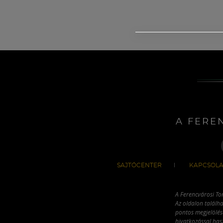
A FERE
SAJTÓCENTER
KAPCSOLA
A Ferencvárosi To
Az oldalon találha
pontos megjelölésé
hivatkozással has