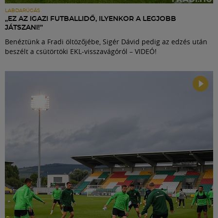
LABDARÚGÁS
„EZ AZ IGAZI FUTBALLIDŐ, ILYENKOR A LEGJOBB
JÁTSZANI!”
Benéztünk a Fradi öltözőjébe, Sigér Dávid pedig az edzés után
beszélt a csütörtöki EKL-visszavágóról – VIDEÓ!