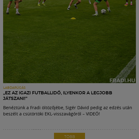
LABDARÚGÁS
„EZ AZ IGAZI FUTBALLIDŐ, ILYENKOR A LEGJOBB
JÁTSZANI!”
Benéztünk a Fradi öltözőjébe, Sigér Dávid pedig az edzés után
beszélt a csütörtöki EKL-visszavágóról – VIDEÓ!
TÖBB