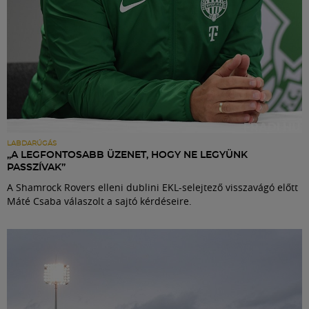
LABDARÚGÁS
„A LEGFONTOSABB ÜZENET, HOGY NE LEGYÜNK
PASSZÍVAK”
A Shamrock Rovers elleni dublini EKL-selejtező visszavágó előtt
Máté Csaba válaszolt a sajtó kérdéseire.