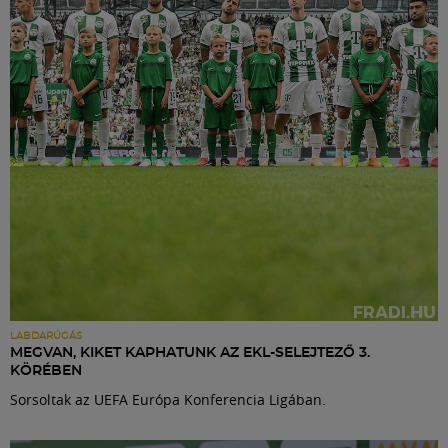
Labdarúgás
Szakosztályok
Meccscenter
Klub
Szolgáltatások
Shop
LABDARÚGÁS
MEGVAN, KIKET KAPHATUNK AZ EKL-SELEJTEZŐ 3.
KÖRÉBEN
Közösség
Sorsoltak az UEFA Európa Konferencia Ligában.