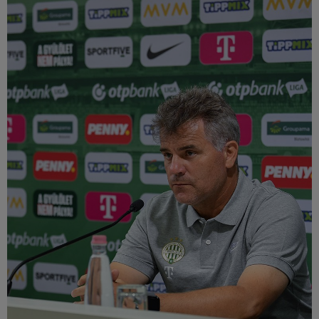
Múzeum
English