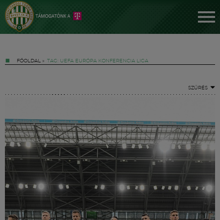
FŐOLDAL
»
TAG: UEFA EURÓPA KONFERENCIA LIGA
SZŰRÉS
Jegyek
FM YouTube +
Hírek