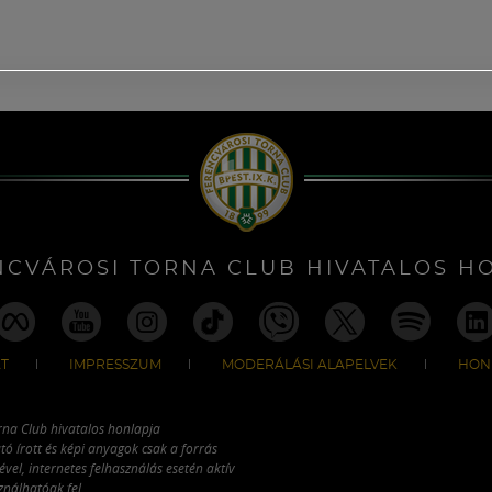
NCVÁROSI TORNA CLUB HIVATALOS H
T
IMPRESSZUM
MODERÁLÁSI ALAPELVEK
HON
rna Club hivatalos honlapja
tó írott és képi anyagok csak a forrás
vel, internetes felhasználás esetén aktív
ználhatóak fel.