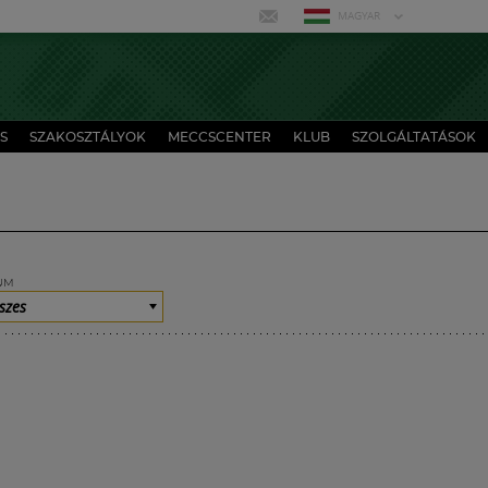
MAGYAR
S
SZAKOSZTÁLYOK
MECCSCENTER
KLUB
SZOLGÁLTATÁSOK
UM
szes