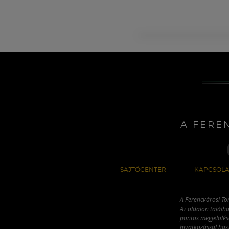
A FERE
SAJTÓCENTER
KAPCSOLA
A Ferencvárosi To
Az oldalon találha
pontos megjelölésé
hivatkozással has