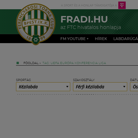
FRADI.HU
az FTC hivatalos honlapja
FM YOUTUBE +
HÍREK
LABDARÚGÁ
FŐOLDAL
»
TAG: UEFA EURÓPA KONFERENCIA LIGA
SPORTÁG
SZAKOSZTÁLY
DÁT
Kézilabda
Férfi kézilabda
Ös