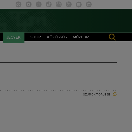
SHOP
KÖZÖSSÉG
MÚZEUM
JEGYEK
SZŰRŐK TÖRLÉSE