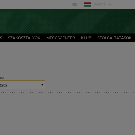
MAGYAR
S
SZAKOSZTÁLYOK
MECCSCENTER
KLUB
SZOLGÁLTATÁSOK
UM
szes