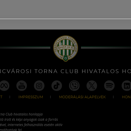
NCVÁROSI TORNA CLUB HIVATALOS H
T
IMPRESSZUM
MODERÁLÁSI ALAPELVEK
HON
rna Club hivatalos honlapja
tó írott és képi anyagok csak a forrás
vel, internetes felhasználás esetén aktív
ználhatóak fel.