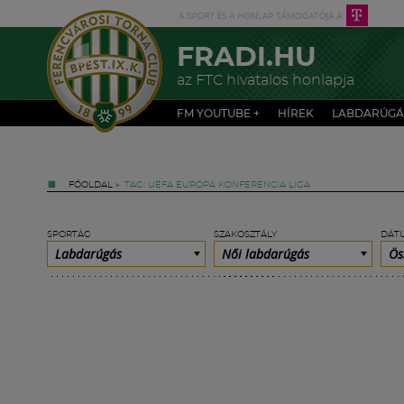
FRADI.HU
az FTC hivatalos honlapja
FM YOUTUBE +
HÍREK
LABDARÚGÁ
FŐOLDAL
»
TAG: UEFA EURÓPA KONFERENCIA LIGA
SPORTÁG
SZAKOSZTÁLY
DÁT
Labdarúgás
Női labdarúgás
Ös