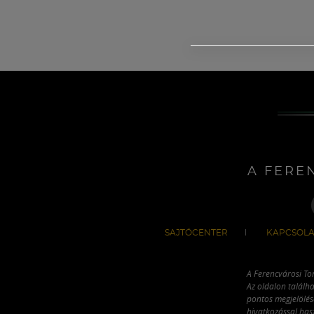
A FERE
SAJTÓCENTER
KAPCSOLA
A Ferencvárosi To
Az oldalon találha
pontos megjelölésé
hivatkozással has