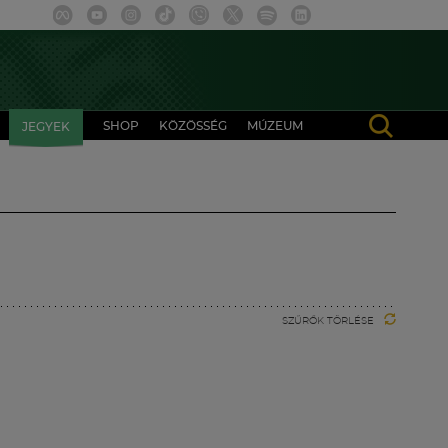
SHOP
KÖZÖSSÉG
MÚZEUM
JEGYEK
SZŰRŐK TÖRLÉSE