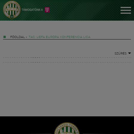
FŐOLDAL
»
TAG: UEFA EURÓPA KONFERENCIA LIGA
SZŰRÉS
Jegyek
FM YouTube +
Hírek