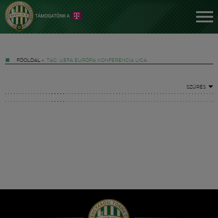
FŐOLDAL
»
TAG: UEFA EURÓPA KONFERENCIA LIGA
SZŰRÉS
Jegyek
FM YouTube +
Hírek