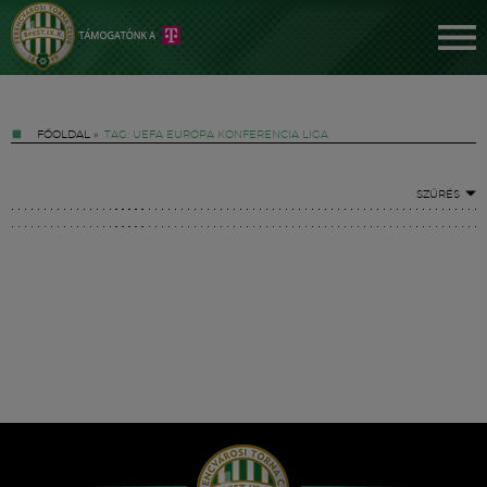
FŐOLDAL
»
TAG: UEFA EURÓPA KONFERENCIA LIGA
SZŰRÉS
Jegyek
FM YouTube +
Hírek