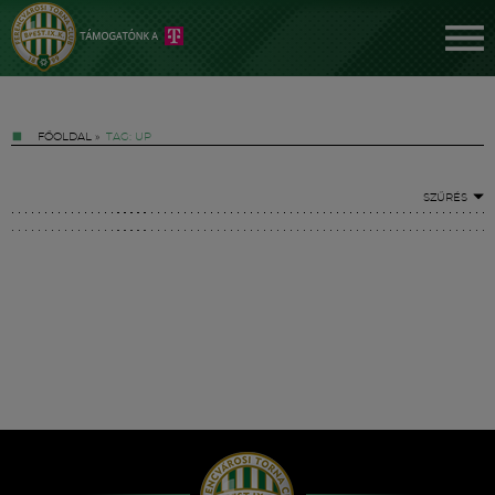
FŐOLDAL
»
TAG: UP
SZŰRÉS
Jegyek
FM YouTube +
Hírek