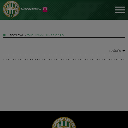
FŐOLDAL
»
TAG: USAM NIMES GARD
SZŰRÉS
Jegyek
FM YouTube +
Hírek