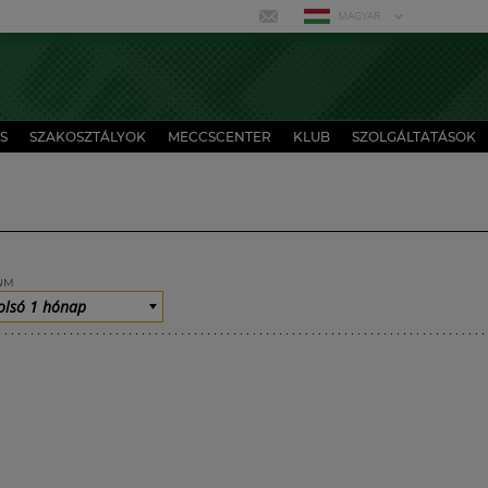
MAGYAR
S
SZAKOSZTÁLYOK
MECCSCENTER
KLUB
SZOLGÁLTATÁSOK
UM
olsó 1 hónap