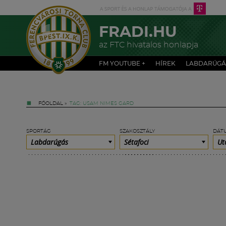
FRADI.HU
az FTC hivatalos honlapja
FM YOUTUBE +
HÍREK
LABDARÚGÁ
FŐOLDAL
»
TAG: USAM NIMES GARD
SPORTÁG
SZAKOSZTÁLY
DÁT
Labdarúgás
Sétafoci
Ut