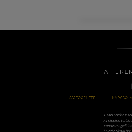
A FERE
SAJTÓCENTER
KAPCSOLA
A Ferencvárosi To
Az oldalon találha
pontos megjelölésé
hivatkozással has