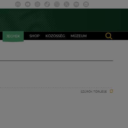
SHOP
KÖZÖSSÉG
MÚZEUM
JEGYEK
SZŰRŐK TÖRLÉSE