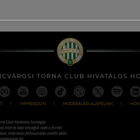
NCVÁROSI TORNA CLUB HIVATALOS H
T
IMPRESSZUM
MODERÁLÁSI ALAPELVEK
HON
rna Club hivatalos honlapja
tó írott és képi anyagok csak a forrás
vel, internetes felhasználás esetén aktív
ználhatóak fel.