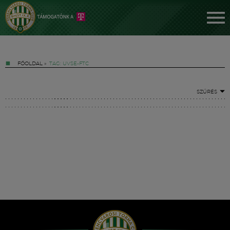
FŐOLDAL
»
TAG: UVSE-FTC
SZŰRÉS
Jegyek
FM YouTube +
Hírek