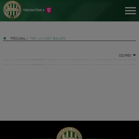
FŐOLDAL
»
TAG: ULVICZKI BALÁZS
SZŰRÉS
Jegyek
FM YouTube +
Hírek