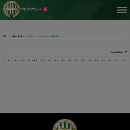
FŐOLDAL
»
TAG: ULVICZKI BALÁZS
SZŰRÉS
Jegyek
FM YouTube +
Hírek