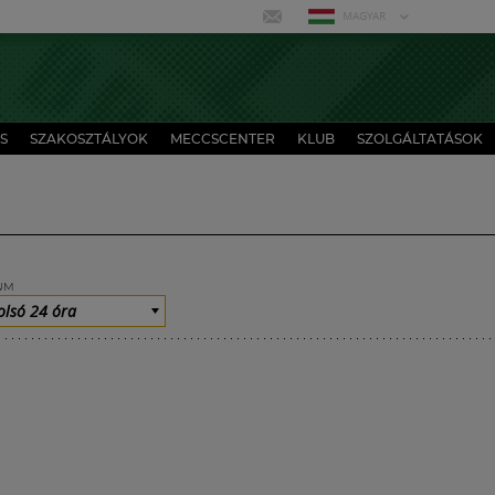
MAGYAR
S
SZAKOSZTÁLYOK
MECCSCENTER
KLUB
SZOLGÁLTATÁSOK
UM
olsó 24 óra