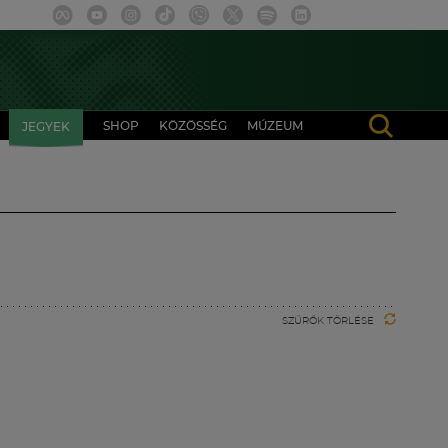
SHOP
KÖZÖSSÉG
MÚZEUM
JEGYEK
SZŰRŐK TÖRLÉSE