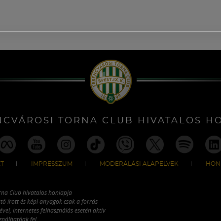
NCVÁROSI TORNA CLUB HIVATALOS H
T
IMPRESSZUM
MODERÁLÁSI ALAPELVEK
HON
rna Club hivatalos honlapja
tó írott és képi anyagok csak a forrás
vel, internetes felhasználás esetén aktív
ználhatóak fel.