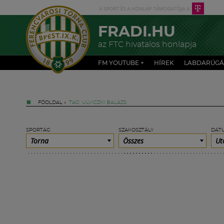
FRADI.HU
az FTC hivatalos honlapja
FM YOUTUBE +
HÍREK
LABDARÚGÁ
FŐOLDAL
»
TAG: ULVICZKI BALÁZS
SPORTÁG
SZAKOSZTÁLY
DÁT
Torna
Összes
Ut