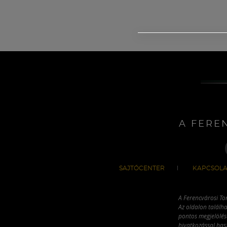
A FERE
SAJTÓCENTER
KAPCSOLA
A Ferencvárosi To
Az oldalon találha
pontos megjelölésé
hivatkozással has